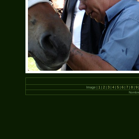
Image |
1
|
2
|
3
|
4
|
5
|
6
|
7
|
8
|
9
Nombre