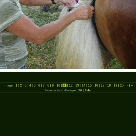
Image |
1
|
2
|
3
|
4
|
5
|
6
|
7
|
8
|
9
|
10
|
11
|
12
|
13
|
14
|
15
|
16
|
17
|
18
|
19
|
20
|
>
|
»
Nombre total d'images:
50
|
Aide