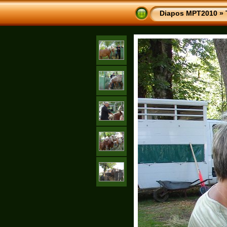
Diapos MPT2010
»