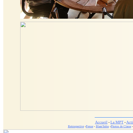
Accueil
-
La MPT
-
Acti
Retrospective
-
Presse
-
Blam'Infos
-
Photos de Classe