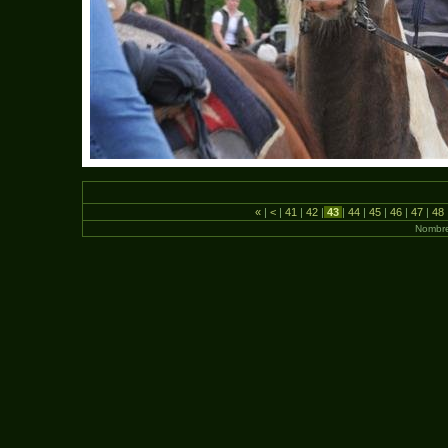
«
|
<
|
41
|
42
|
43
|
44
|
45
|
46
|
47
|
48
Nombre