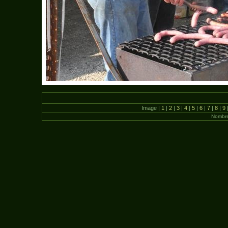
Image |
1
|
2
|
3
|
4
|
5
|
6
|
7
|
8
|
9
Nombre